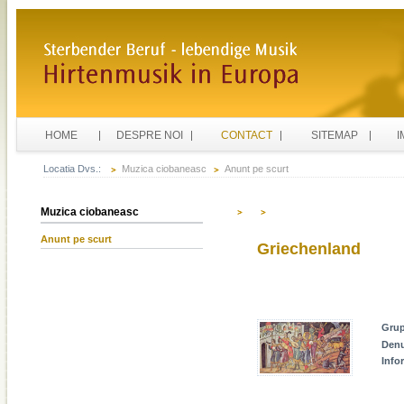
HOME
DESPRE NOI
CONTACT
SITEMAP
I
Locatia Dvs.:
Muzica ciobaneasc
Anunt pe scurt
Muzica ciobaneasc
Anunt pe scurt
Griechenland
Gru
Den
Info