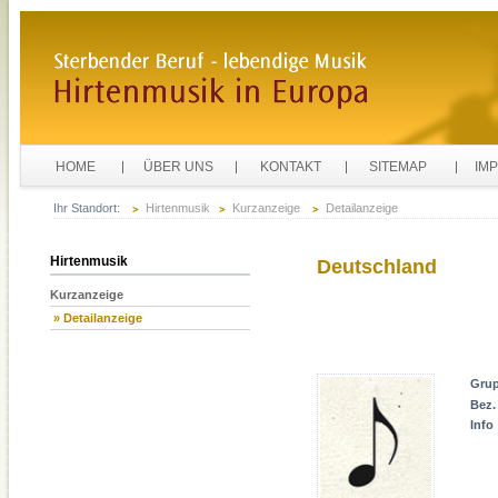
HOME
ÜBER UNS
KONTAKT
SITEMAP
IM
Ihr Standort:
Hirtenmusik
Kurzanzeige
Detailanzeige
Hirtenmusik
Deutschland
Kurzanzeige
» Detailanzeige
Gru
Bez.
Info