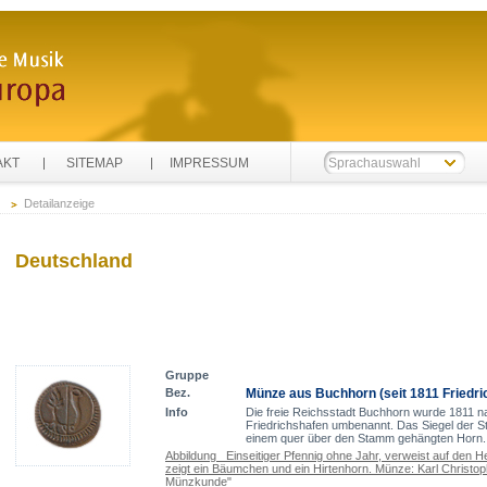
AKT
SITEMAP
IMPRESSUM
Sprachauswahl
Detailanzeige
Deutschland
Gruppe
Bez.
Münze aus Buchhorn (seit 1811 Friedri
Info
Die freie Reichsstadt Buchhorn wurde 1811 na
Friedrichshafen umbenannt. Das Siegel der St
einem quer über den Stamm gehängten Horn. 
Abbildung Einseitiger Pfennig ohne Jahr, verweist auf den H
zeigt ein Bäumchen und ein Hirtenhorn. Münze: Karl Christ
Münzkunde"