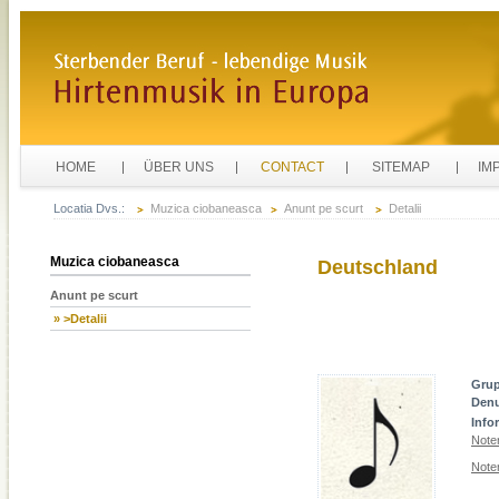
HOME
ÜBER UNS
CONTACT
SITEMAP
IM
Locatia Dvs.:
Muzica ciobaneasca
Anunt pe scurt
Detalii
Muzica ciobaneasca
Deutschland
Anunt pe scurt
» >Detalii
Gru
Den
Info
Note
Note