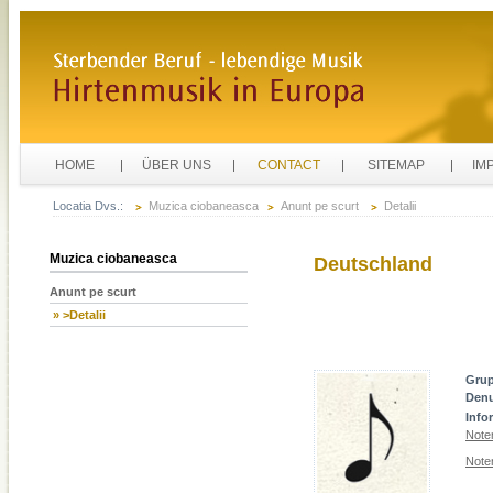
HOME
ÜBER UNS
CONTACT
SITEMAP
IM
Locatia Dvs.:
Muzica ciobaneasca
Anunt pe scurt
Detalii
Muzica ciobaneasca
Deutschland
Anunt pe scurt
» >Detalii
Gru
Den
Info
Note
Noten