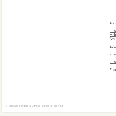
Abbi
Zusa
Mehl
Arns
Zusa
Zusa
Zusa
Zus
© Herdman's music in Europe, all rights reserved