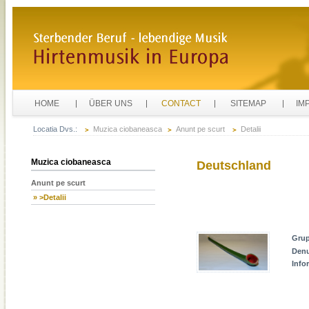
HOME
ÜBER UNS
CONTACT
SITEMAP
IM
Locatia Dvs.:
Muzica ciobaneasca
Anunt pe scurt
Detalii
Muzica ciobaneasca
Deutschland
Anunt pe scurt
» >Detalii
Gru
Den
Info