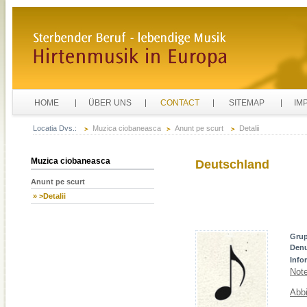
HOME
ÜBER UNS
CONTACT
SITEMAP
IM
Locatia Dvs.:
Muzica ciobaneasca
Anunt pe scurt
Detalii
Muzica ciobaneasca
Deutschland
Anunt pe scurt
» >Detalii
Gru
Den
Info
Not
Abbi