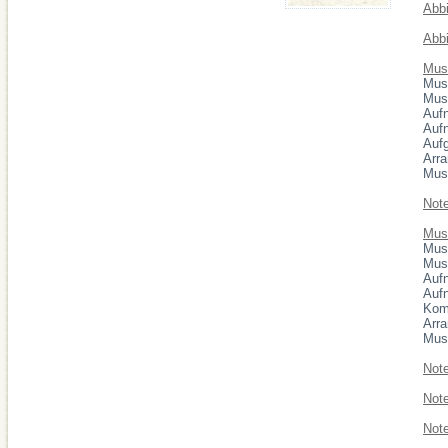
Abb
Abb
Mus
Musi
Musi
Auf
Auf
Auf
Arra
Mus
Note
Musi
Musi
Musi
Auf
Auf
Kom
Arra
Mus
Not
Note
Note