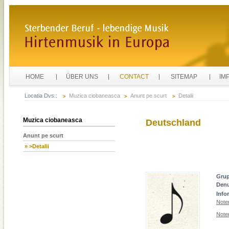
HOME
ÜBER UNS
CONTACT
SITEMAP
IM
Locatia Dvs.:
Muzica ciobaneasca
Anunt pe scurt
Detalii
Muzica ciobaneasca
Deutschland
Anunt pe scurt
» >Detalii
Gru
Den
Info
Note
Note