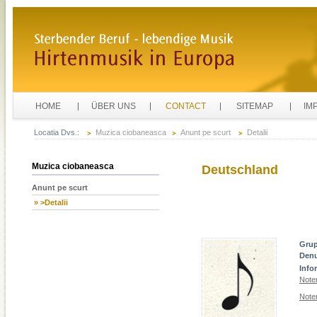
HOME
ÜBER UNS
CONTACT
SITEMAP
IM
Locatia Dvs.:
Muzica ciobaneasca
Anunt pe scurt
Detalii
Muzica ciobaneasca
Deutschland
Anunt pe scurt
» >Detalii
Gru
Den
Info
Note
Note