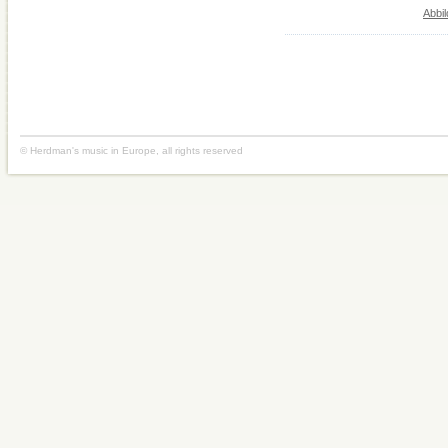
Abbi
© Herdman's music in Europe, all rights reserved