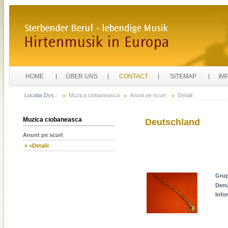
HOME
ÜBER UNS
CONTACT
SITEMAP
IM
Locatia Dvs.:
Muzica ciobaneasca
Anunt pe scurt
Detalii
Muzica ciobaneasca
Deutschland
Anunt pe scurt
» >Detalii
Gru
Den
Info