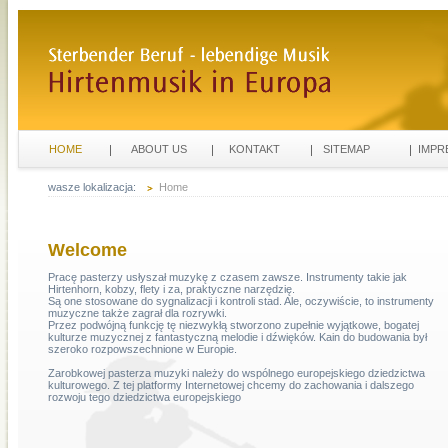
HOME
ABOUT US
KONTAKT
SITEMAP
IMPR
wasze lokalizacja:
Home
Welcome
Pracę pasterzy usłyszał muzykę z czasem zawsze. Instrumenty takie jak
Hirtenhorn, kobzy, flety i za, praktyczne narzędzię.
Są one stosowane do sygnalizacji i kontroli stad. Ale, oczywiście, to instrumenty
muzyczne także zagrał dla rozrywki.
Przez podwójną funkcję tę niezwykłą stworzono zupełnie wyjątkowe, bogatej
kulturze muzycznej z fantastyczną melodie i dźwięków. Kain do budowania był
szeroko rozpowszechnione w Europie.
Zarobkowej pasterza muzyki należy do wspólnego europejskiego dziedzictwa
kulturowego. Z tej platformy Internetowej chcemy do zachowania i dalszego
rozwoju tego dziedzictwa europejskiego