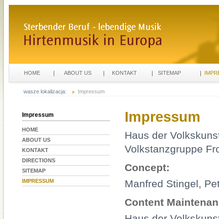
HOME
ABOUT US
KONTAKT
SITEMAP
IMPR
wasze lokalizacja:
Impressum
Impressum
Impressum
HOME
Haus der Volkskunst
ABOUT US
Volkstanzgruppe Fr
KONTAKT
DIRECTIONS
Concept:
SITEMAP
IMPRESSUM
Manfred Stingel, P
Content Maintenan
Haus der Volkskuns