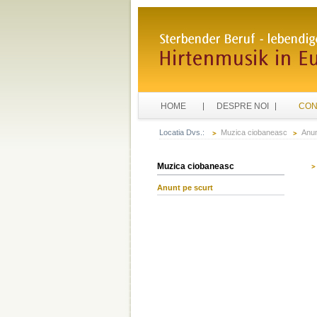
HOME
DESPRE NOI
CON
Locatia Dvs.:
Muzica ciobaneasc
Anun
Muzica ciobaneasc
Anunt pe scurt