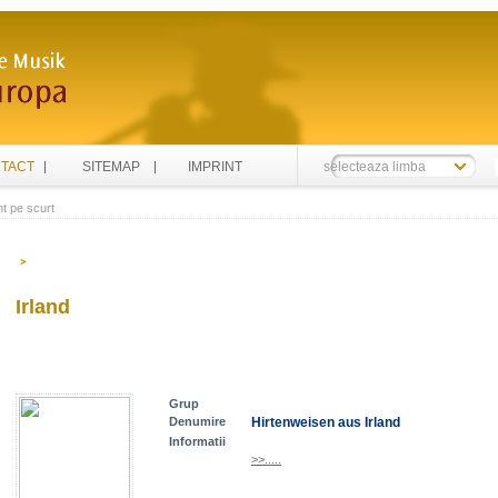
TACT
SITEMAP
IMPRINT
selecteaza limba
t pe scurt
Irland
Grup
Denumire
Hirtenweisen aus Irland
Informatii
>>.....