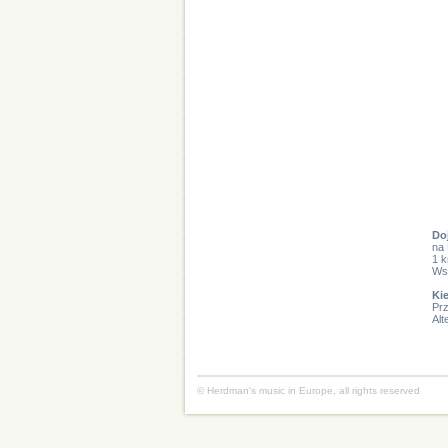
Do
na 
1 k
Wsp
Ki
Prz
Alt
© Herdman's music in Europe, all rights reserved