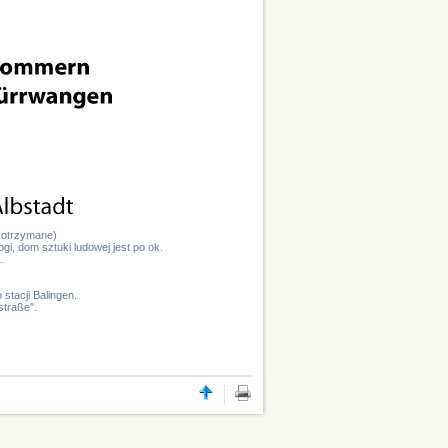
, otrzymane)
i, dom sztuki ludowej jest po ok.
.
stacji Balingen.
straße".