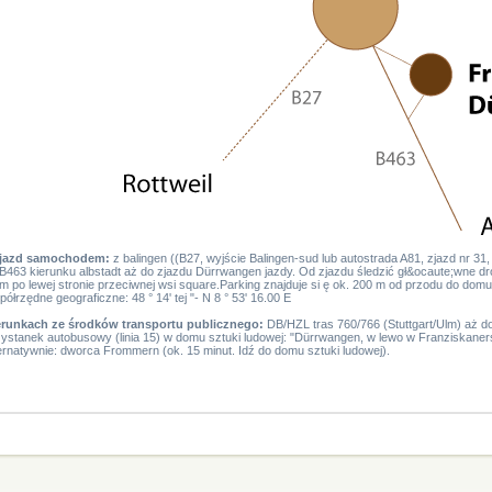
jazd samochodem:
z balingen (
(B27, wyjście Balingen-sud lub autostrada A81, zjazd nr 31
B463 kierunku albstadt aż do zjazdu Dürrwangen jazdy. Od zjazdu śledzić gł&ocaute;wne drog
m po lewej stronie przeciwnej wsi square.Parking znajduje si ę ok. 200 m od przodu do domu
ółrzędne geograficzne: 48 ° 14' tej "- N 8 ° 53' 16.00 E
erunkach ze środków transportu publicznego:
DB/HZL tras 760/766 (Stuttgart/Ulm) aż do 
ystanek autobusowy (linia 15) w domu sztuki ludowej: "Dürrwangen, w lewo w Franziskaner
ernatywnie: dworca Frommern (ok. 15 minut. Idź do domu sztuki ludowej).