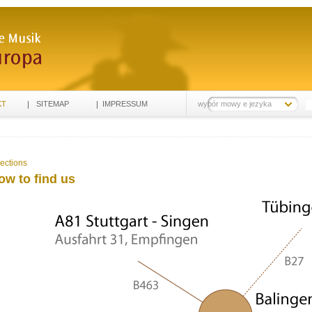
KT
SITEMAP
IMPRESSUM
wybór mowy e jezyka
rections
ow to find us